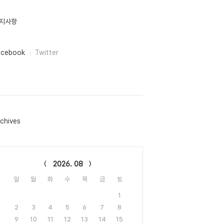
지사항
acebook
Twitter
chives
lendar
2026. 08
일
월
화
수
목
금
토
1
2
3
4
5
6
7
8
9
10
11
12
13
14
15