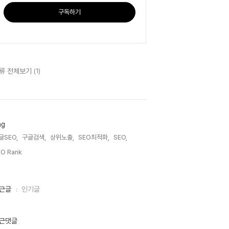
구독하기
류 전체보기
(1)
ag
글SEO,
구글검색,
상위노출,
SEO최적화,
SEO,
O Rank,
근글
인기글
근댓글